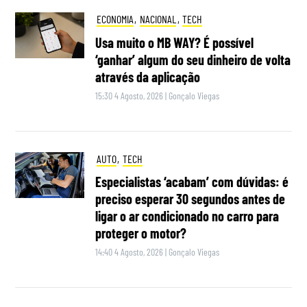
ECONOMIA
,
NACIONAL
,
TECH
Usa muito o MB WAY? É possível
‘ganhar’ algum do seu dinheiro de volta
através da aplicação
15:30 4 Agosto, 2026
|
Gonçalo Viegas
AUTO
,
TECH
Especialistas ‘acabam’ com dúvidas: é
preciso esperar 30 segundos antes de
ligar o ar condicionado no carro para
proteger o motor?
14:40 4 Agosto, 2026
|
Gonçalo Viegas