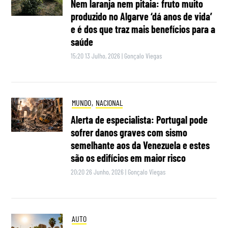
Nem laranja nem pitaia: fruto muito
produzido no Algarve ‘dá anos de vida’
e é dos que traz mais benefícios para a
saúde
15:20 13 Julho, 2026
|
Gonçalo Viegas
MUNDO
,
NACIONAL
Alerta de especialista: Portugal pode
sofrer danos graves com sismo
semelhante aos da Venezuela e estes
são os edifícios em maior risco
20:20 26 Junho, 2026
|
Gonçalo Viegas
AUTO