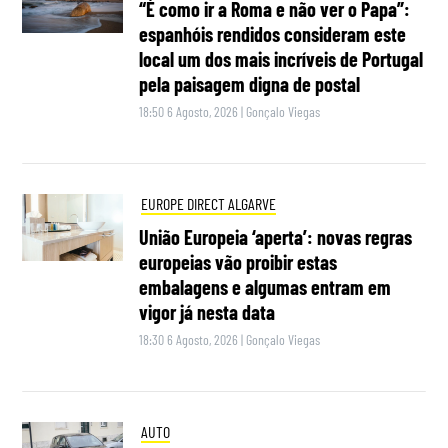
“É como ir a Roma e não ver o Papa”:
espanhóis rendidos consideram este
local um dos mais incríveis de Portugal
pela paisagem digna de postal
18:50 6 Agosto, 2026
|
Gonçalo Viegas
EUROPE DIRECT ALGARVE
União Europeia ‘aperta’: novas regras
europeias vão proibir estas
embalagens e algumas entram em
vigor já nesta data
18:30 6 Agosto, 2026
|
Gonçalo Viegas
AUTO