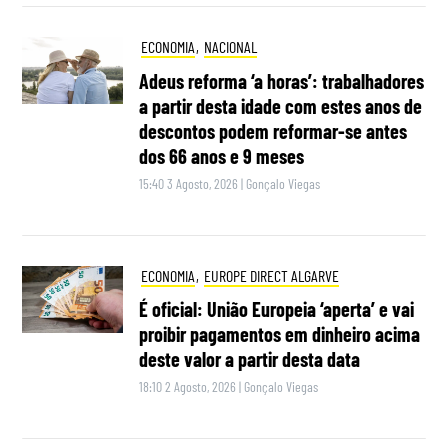
ECONOMIA
,
NACIONAL
Adeus reforma ‘a horas’: trabalhadores
a partir desta idade com estes anos de
descontos podem reformar-se antes
dos 66 anos e 9 meses
15:40 3 Agosto, 2026
|
Gonçalo Viegas
ECONOMIA
,
EUROPE DIRECT ALGARVE
É oficial: União Europeia ‘aperta’ e vai
proibir pagamentos em dinheiro acima
deste valor a partir desta data
18:10 2 Agosto, 2026
|
Gonçalo Viegas