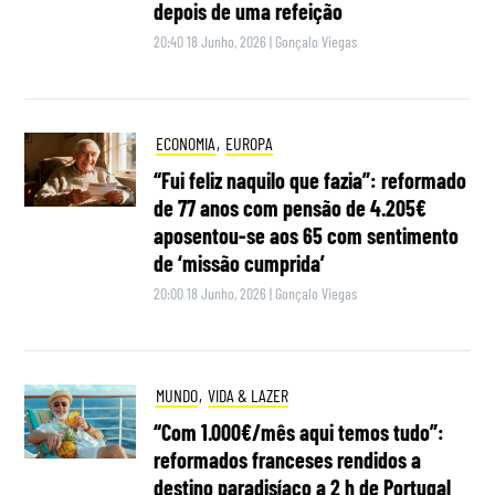
depois de uma refeição
20:40 18 Junho, 2026
|
Gonçalo Viegas
ECONOMIA
,
EUROPA
“Fui feliz naquilo que fazia”: reformado
de 77 anos com pensão de 4.205€
aposentou-se aos 65 com sentimento
de ‘missão cumprida’
20:00 18 Junho, 2026
|
Gonçalo Viegas
MUNDO
,
VIDA & LAZER
“Com 1.000€/mês aqui temos tudo”:
reformados franceses rendidos a
destino paradisíaco a 2 h de Portugal