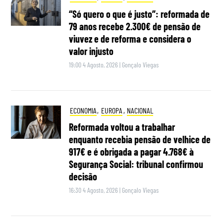
“Só quero o que é justo”: reformada de
79 anos recebe 2.300€ de pensão de
viuvez e de reforma e considera o
valor injusto
19:00 4 Agosto, 2026
|
Gonçalo Viegas
ECONOMIA
,
EUROPA
,
NACIONAL
Reformada voltou a trabalhar
enquanto recebia pensão de velhice de
917€ e é obrigada a pagar 4.768€ à
Segurança Social: tribunal confirmou
decisão
16:30 4 Agosto, 2026
|
Gonçalo Viegas