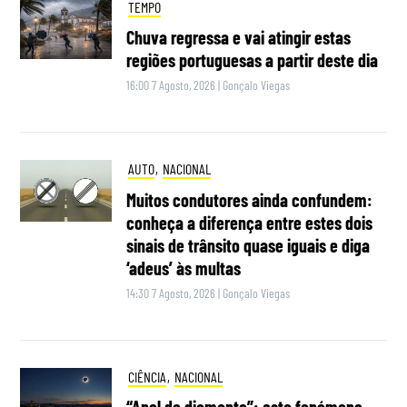
TEMPO
Chuva regressa e vai atingir estas
regiões portuguesas a partir deste dia
16:00 7 Agosto, 2026
|
Gonçalo Viegas
AUTO
,
NACIONAL
Muitos condutores ainda confundem:
conheça a diferença entre estes dois
sinais de trânsito quase iguais e diga
‘adeus’ às multas
14:30 7 Agosto, 2026
|
Gonçalo Viegas
CIÊNCIA
,
NACIONAL