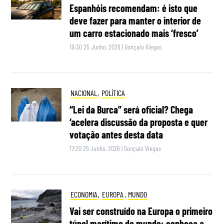
Espanhóis recomendam: é isto que
deve fazer para manter o interior de
um carro estacionado mais ‘fresco’
19:30 25 Junho, 2026
|
Gonçalo Viegas
NACIONAL
,
POLÍTICA
“Lei da Burca” será oficial? Chega
‘acelera discussão da proposta e quer
votação antes desta data
17:20 25 Junho, 2026
|
Gonçalo Viegas
ECONOMIA
,
EUROPA
,
MUNDO
Vai ser construído na Europa o primeiro
túnel marítimo do mundo: conheça a