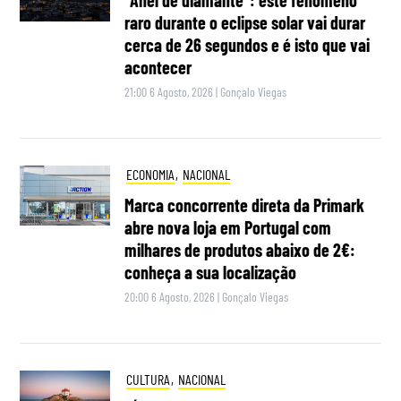
“Anel de diamante”: este fenómeno
raro durante o eclipse solar vai durar
cerca de 26 segundos e é isto que vai
acontecer
21:00 6 Agosto, 2026
|
Gonçalo Viegas
ECONOMIA
,
NACIONAL
Marca concorrente direta da Primark
abre nova loja em Portugal com
milhares de produtos abaixo de 2€:
conheça a sua localização
20:00 6 Agosto, 2026
|
Gonçalo Viegas
CULTURA
,
NACIONAL