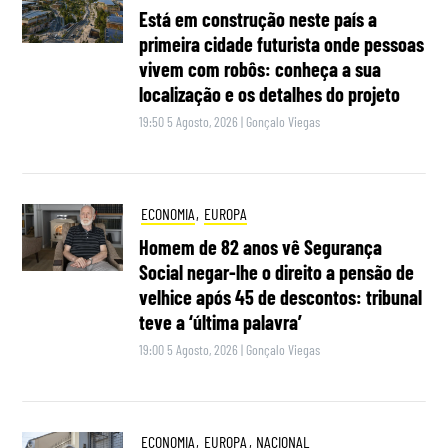
Está em construção neste país a
primeira cidade futurista onde pessoas
vivem com robôs: conheça a sua
localização e os detalhes do projeto
19:50 5 Agosto, 2026
|
Gonçalo Viegas
ECONOMIA
,
EUROPA
Homem de 82 anos vê Segurança
Social negar-lhe o direito a pensão de
velhice após 45 de descontos: tribunal
teve a ‘última palavra’
19:00 5 Agosto, 2026
|
Gonçalo Viegas
ECONOMIA
,
EUROPA
,
NACIONAL