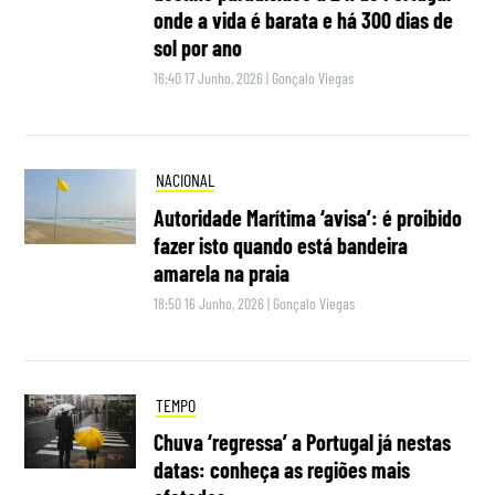
onde a vida é barata e há 300 dias de
sol por ano
16:40 17 Junho, 2026
|
Gonçalo Viegas
NACIONAL
Autoridade Marítima ‘avisa’: é proibido
fazer isto quando está bandeira
amarela na praia
18:50 16 Junho, 2026
|
Gonçalo Viegas
TEMPO
Chuva ‘regressa’ a Portugal já nestas
datas: conheça as regiões mais