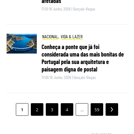
afetadas
17:10 16 Junho, 2026
|
Gonçalo Viegas
NACIONAL
,
VIDA & LAZER
Conheça a ponte que já foi
considerada uma das mais bonitas de
Portugal pela sua arquitetura e
paisagem digna de postal
17:00 16 Junho, 2026
|
Gonçalo Viegas
Paginação
1
2
3
4
…
59
Next
dos
conteúdos