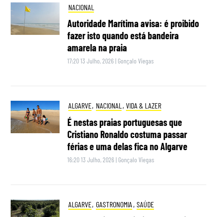
NACIONAL
Autoridade Marítima avisa: é proibido
fazer isto quando está bandeira
amarela na praia
17:20 13 Julho, 2026
|
Gonçalo Viegas
ALGARVE
,
NACIONAL
,
VIDA & LAZER
É nestas praias portuguesas que
Cristiano Ronaldo costuma passar
férias e uma delas fica no Algarve
16:20 13 Julho, 2026
|
Gonçalo Viegas
ALGARVE
,
GASTRONOMIA
,
SAÚDE