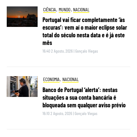
CIÊNCIA
,
MUNDO
,
NACIONAL
Portugal vai ficar completamente ‘às
escuras’: vem aí o maior eclipse solar
total do século nesta data e é já este
mês
16:40 2 Agosto, 2026
|
Gonçalo Viegas
ECONOMIA
,
NACIONAL
Banco de Portugal ‘alerta’: nestas
situações a sua conta bancária é
bloqueada sem qualquer aviso prévio
16:10 2 Agosto, 2026
|
Gonçalo Viegas