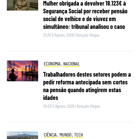
Mulher obrigada a devolver 18.123€ à
Segurança Social por receber pensão
social de velhice e de viuvez em
simultâneo: tribunal analisou o caso
21:30 5 Agosto, 2026
|
Gonçalo Viegas
ECONOMIA
,
NACIONAL
Trabalhadores destes setores podem a
pedir reforma antecipada sem cortes
na pensão quando atingirem estas
idades
20:20 5 Agosto, 2026
|
Gonçalo Viegas
CIÊNCIA
,
MUNDO
,
TECH