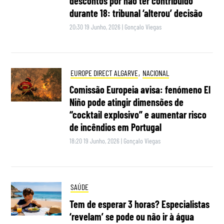
descontos por não ter contribuído
durante 18: tribunal ‘alterou’ decisão
20:30 19 Junho, 2026
|
Gonçalo Viegas
EUROPE DIRECT ALGARVE
,
NACIONAL
Comissão Europeia avisa: fenómeno El
Niño pode atingir dimensões de
“cocktail explosivo” e aumentar risco
de incêndios em Portugal
18:20 19 Junho, 2026
|
Gonçalo Viegas
SAÚDE
Tem de esperar 3 horas? Especialistas
‘revelam’ se pode ou não ir à água