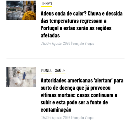
TEMPO
Adeus onda de calor? Chuva e descida
das temperaturas regressam a
Portugal e estas serão as regiões
afetadas
09:30 4 Agosto, 2026
|
Gonçalo Viegas
MUNDO
,
SAÚDE
Autoridades americanas ‘alertam’ para
surto de doença que já provocou
vítimas mortais: casos continuam a
subir e esta pode ser a fonte de
contaminação
08:30 4 Agosto, 2026
|
Gonçalo Viegas