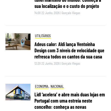
sua localização e o custo do projeto
14:00 22 Junho, 2026
|
Gonçalo Viegas
UTILITÁRIOS
Adeus calor: Aldi lança Ventoinha
Design com 3 níveis de velocidade que
refresca todos os cantos da sua casa
12:20 22 Junho, 2026
|
Gonçalo Viegas
ECONOMIA
,
NACIONAL
Lidl ‘acelera’ e abre mais duas lojas em
Portugal com uma estreia neste
concelho: conheça as novas