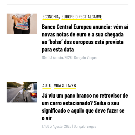
ECONOMIA
,
EUROPE DIRECT ALGARVE
Banco Central Europeu anuncia: vêm aí
novas notas de euro e a sua chegada
ao ‘bolso’ dos europeus está prevista
para esta data
18:30 3 Agosto, 2026
|
Gonçalo Viegas
AUTO
,
VIDA & LAZER
Já viu um pano branco no retrovisor de
um carro estacionado? Saiba o seu
significado e aquilo que deve fazer se
o vir
17:50 3 Agosto, 2026
|
Gonçalo Viegas