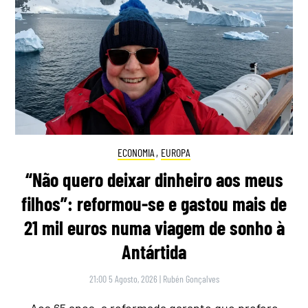
ECONOMIA
,
EUROPA
“Não quero deixar dinheiro aos meus
filhos”: reformou-se e gastou mais de
21 mil euros numa viagem de sonho à
Antártida
21:00 5 Agosto, 2026
|
Rubén Gonçalves
Aos 65 anos, a reformada garante que prefere