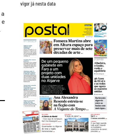
vigor já nesta data
 a
 e
.