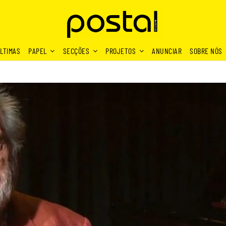
LTIMAS
PAPEL
SECÇÕES
PROJETOS
ANUNCIAR
SOBRE NÓS