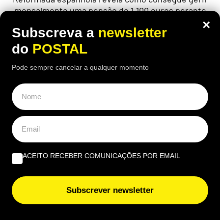
mensalmente uma pensão de 1.100 euros perante
preços cada vez mais elevados
×
Subscreva a
newsletter
do
POSTAL
Pode sempre cancelar a qualquer momento
ACEITO RECEBER COMUNICAÇÕES POR EMAIL
Subscrever newsletter
ALGARVE
,
GASTRONOMIA