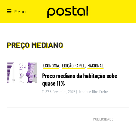
Skip
to
Menu
content
PREÇO MEDIANO
ECONOMIA
,
EDIÇÃO PAPEL
,
NACIONAL
Preço mediano da habitação sobe
quase 11%
11:37 8 Fevereiro, 2025
|
Henrique Dias Freire