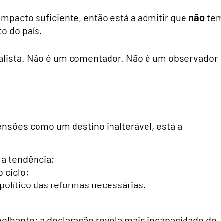
impacto suficiente, então está a admitir que
não
te
o do país.
alista. Não é um comentador. Não é um observador
ensões como um destino inalterável, está a
 a tendência;
 ciclo;
político das reformas necessárias.
elhante: a declaração revela mais incapacidade do