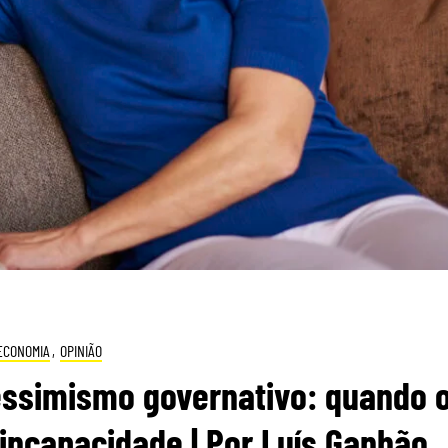
ECONOMIA
,
OPINIÃO
essimismo governativo: quando 
incapacidade | Por Luís Ganhão