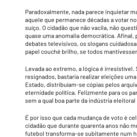
Paradoxalmente, nada parece inquietar mais
aquele que permanece décadas a votar no
suíço. O cidadão que não vacila, não ques
quase uma anomalia democrática. Afinal, p
debates televisivos, os slogans cuidado
papel couché brilho, se todos mantives
Levada ao extremo, a lógica é irresistíve
resignados, bastaria realizar eleições um
Estado, distribuíam-se cópias pelos arqui
eternidade política. Felizmente para os p
sem a qual boa parte da indústria eleitora
É por isso que cada mudança de voto é c
cidadão que durante quarenta anos não mu
futebol transforma-se subitamente num he