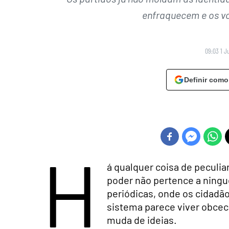
enfraquecem e os vo
09:03 1 J
Definir como
H
á qualquer coisa de peculia
poder não pertence a ningu
periódicas, onde os cidadã
sistema parece viver obceca
muda de ideias.