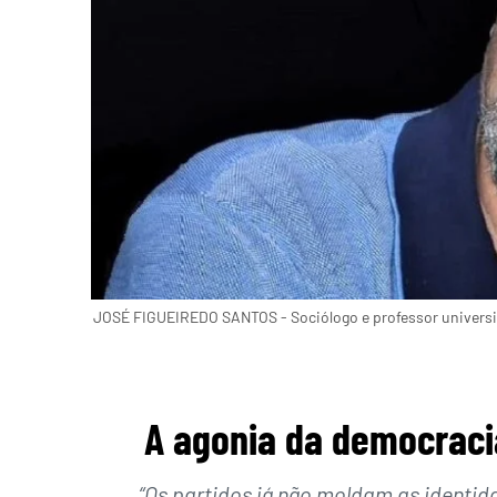
JOSÉ FIGUEIREDO SANTOS - Sociólogo e professor universit
A agonia da democracia
“Os partidos já não moldam as identid