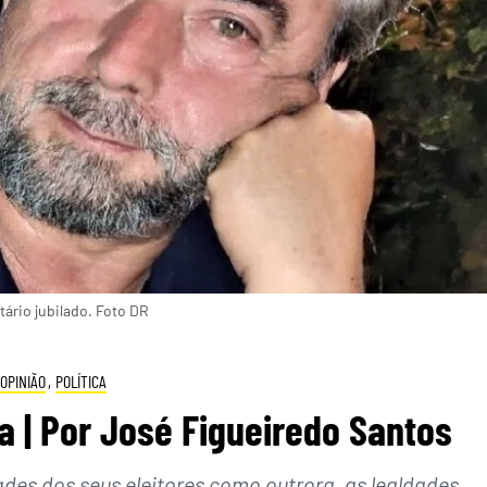
ário jubilado. Foto DR
OPINIÃO
,
POLÍTICA
 | Por José Figueiredo Santos
ades dos seus eleitores como outrora, as lealdades