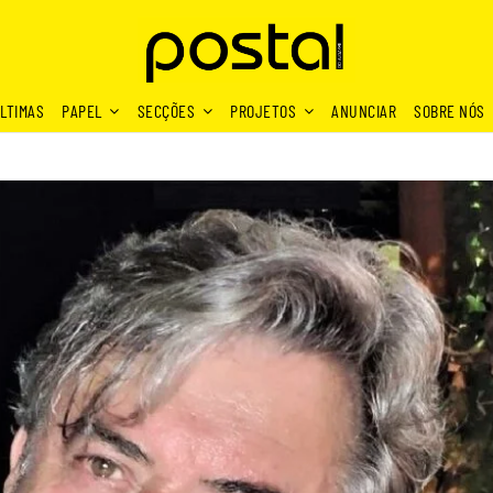
LTIMAS
PAPEL
SECÇÕES
PROJETOS
ANUNCIAR
SOBRE NÓS