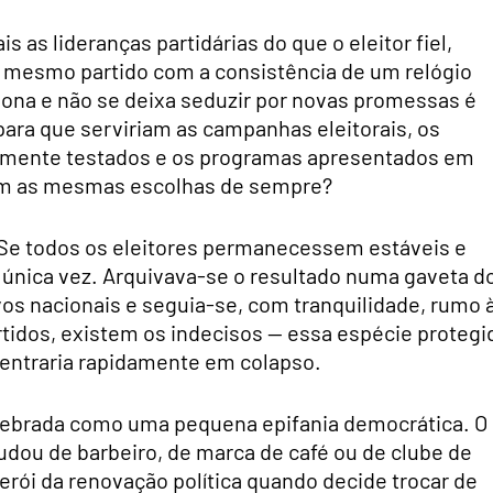
 as lideranças partidárias do que o eleitor fiel,
 mesmo partido com a consistência de um relógio
tiona e não se deixa seduzir por novas promessas é
ara que serviriam as campanhas eleitorais, os
samente testados e os programas apresentados em
sem as mesmas escolhas de sempre?
l. Se todos os eleitores permanecessem estáveis e
a única vez. Arquivava-se o resultado numa gaveta d
vos nacionais e seguia-se, com tranquilidade, rumo 
artidos, existem os indecisos — essa espécie protegi
l entraria rapidamente em colapso.
elebrada como uma pequena epifania democrática. O
dou de barbeiro, de marca de café ou de clube de
rói da renovação política quando decide trocar de