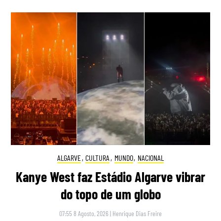
ALGARVE
,
CULTURA
,
MUNDO
,
NACIONAL
Kanye West faz Estádio Algarve vibrar
do topo de um globo
07:55 8 Agosto, 2026
|
Henrique Dias Freire