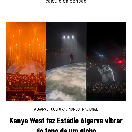
cálculo da pensão
ALGARVE
,
CULTURA
,
MUNDO
,
NACIONAL
Kanye West faz Estádio Algarve vibrar
do topo de um globo