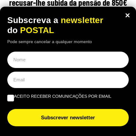
recusar-lhe subida da pensão de 850€
para 1.547€: caso foi ‘parar’ a tribunal
×
Subscreva a
newsletter
12:30 7 Agosto, 2026
|
Daniel Fallows
do
POSTAL
Justiça espanhola recusou aumentar a pensão de
Pode sempre cancelar a qualquer momento
um carpinteiro de 91 anos, apesar das várias
cirurgias e limitações físicas
ÚLTIMAS NOTÍCIAS
ACEITO RECEBER COMUNICAÇÕES POR EMAIL
Entrevista a Fonseca Martins: “Nunca deixei de pintar,
desenhar e expor”
Subscrever newsletter
Trabalhou 39 anos num supermercado, ganhava quase
2.000€ e teve de voltar a trabalhar porque a pensão não