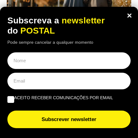
×
Subscreva a
newsletter
do
POSTAL
Pode sempre cancelar a qualquer momento
ECONOMIA
,
NACIONAL
Pensionistas que descontaram para a
Segurança Social antes desta data
podem ter um aumento no valor da
ACEITO RECEBER COMUNICAÇÕES POR EMAIL
reforma
18:30 5 Agosto, 2026
|
Rubén Gonçalves
Subscrever newsletter
Quem estava inscrito na Segurança Social até esta
data pode beneficiar de um regime especial no