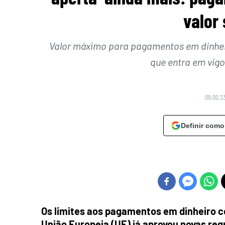
valor
Valor máximo para pagamentos em dinheir
que entra em vigo
09:00 2
Definir como
Os limites aos pagamentos em dinheiro c
União Europeia (UE) já aprovou novas reg