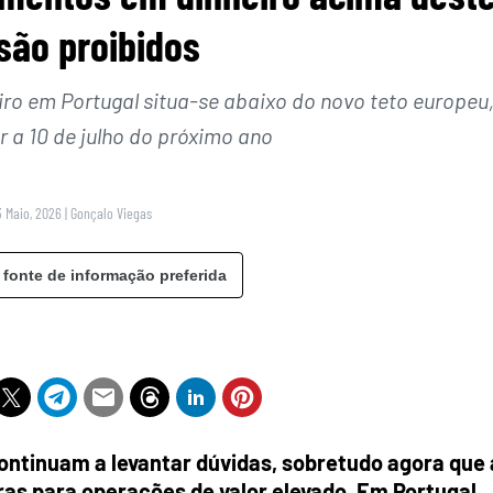
 são proibidos
o em Portugal situa-se abaixo do novo teto europeu
r a 10 de julho do próximo ano
3 Maio, 2026
|
Gonçalo Viegas
 fonte de informação preferida
ontinuam a levantar dúvidas, sobretudo agora que 
ras para operações de valor elevado. Em Portugal,