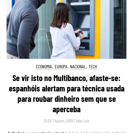
ECONOMIA
,
EUROPA
,
NACIONAL
,
TECH
Se vir isto no Multibanco, afaste-se:
espanhóis alertam para técnica usada
para roubar dinheiro sem que se
aperceba
21:30 7 Agosto, 2026
|
João Luís