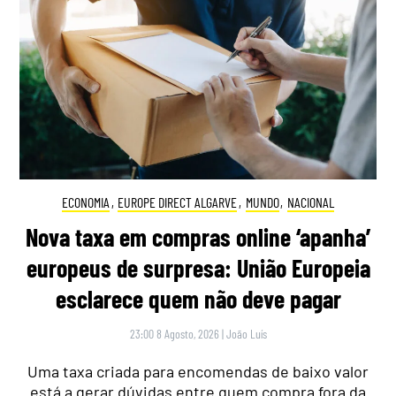
ECONOMIA
,
EUROPE DIRECT ALGARVE
,
MUNDO
,
NACIONAL
Nova taxa em compras online ‘apanha’
europeus de surpresa: União Europeia
esclarece quem não deve pagar
23:00 8 Agosto, 2026
|
João Luís
Uma taxa criada para encomendas de baixo valor
está a gerar dúvidas entre quem compra fora da