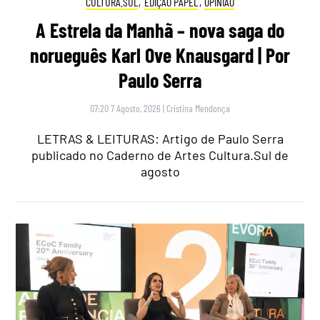
CULTURA.SUL
,
EDIÇÃO PAPEL
,
OPINIÃO
A Estrela da Manhã – nova saga do
norueguês Karl Ove Knausgard | Por
Paulo Serra
07:20 7 Agosto, 2026
|
Cristina Mendonça
LETRAS & LEITURAS: Artigo de Paulo Serra
publicado no Caderno de Artes Cultura.Sul de
agosto