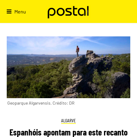
Skip
to
Menu
content
Geoparque Algarvensis. Crédito: DR
ALGARVE
Espanhóis apontam para este recanto