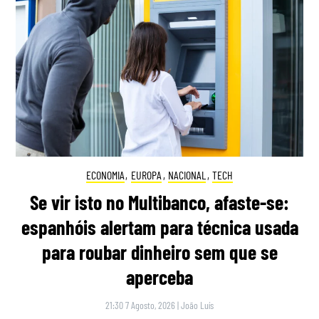
ECONOMIA
,
EUROPA
,
NACIONAL
,
TECH
Se vir isto no Multibanco, afaste-se:
espanhóis alertam para técnica usada
para roubar dinheiro sem que se
aperceba
21:30 7 Agosto, 2026
|
João Luís