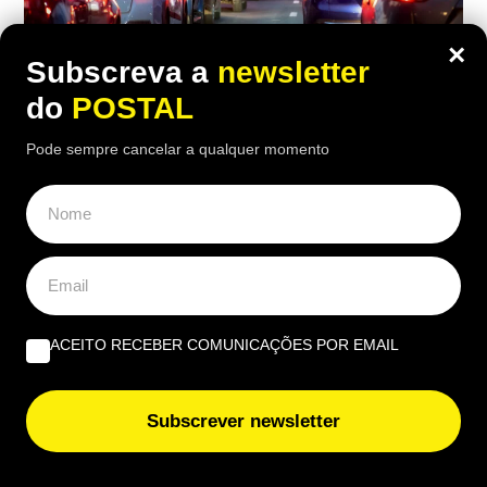
×
Subscreva a
newsletter
do
POSTAL
Pode sempre cancelar a qualquer momento
AUTO
,
NACIONAL
Um carro para toda a vida? Mecânicos
elegem as três marcas de carros que
necessitam de menos idas à oficina
20:20 7 Agosto, 2026
|
João Luís
ACEITO RECEBER COMUNICAÇÕES POR EMAIL
Há marcas que surpreendem os mecânicos pela
resistência e fiabilidade: descubra quais são os
carros que menos vão à oficina
Subscrever newsletter