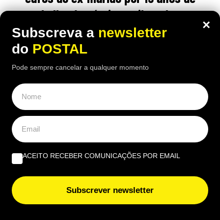
trabalho doméstico: tribunal teve
×
‘palavra final’
Subscreva a
newsletter
do
POSTAL
19:50 7 Agosto, 2026
|
Luís Santos
Pode sempre cancelar a qualquer momento
Após o divórcio, tribunal reconheceu o valor
económico de 15 anos de trabalho doméstico e
fixou uma compensação de 45 mil euros
ÚLTIMAS NOTÍCIAS
ACEITO RECEBER COMUNICAÇÕES POR EMAIL
Vem aí chuva e trovoada: mau tempo regressa e estas
serão as regiões mais afetadas
Subscrever newsletter
Se vir isto no Multibanco, afaste-se: espanhóis alertam