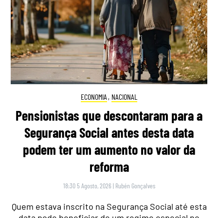
ECONOMIA
,
NACIONAL
Pensionistas que descontaram para a
Segurança Social antes desta data
podem ter um aumento no valor da
reforma
18:30 5 Agosto, 2026
|
Rubén Gonçalves
Quem estava inscrito na Segurança Social até esta
data pode beneficiar de um regime especial no