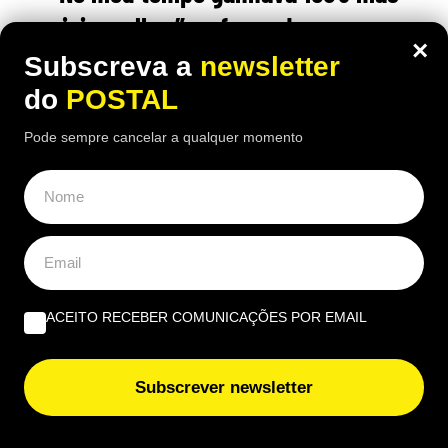
vivia melhor”: reformada compara
×
antigo salário com pensão atual de
Subscreva a
newsletter
1.100€
do
POSTAL
16:10 5 Agosto, 2026
|
Luís Santos
Pode sempre cancelar a qualquer momento
Reformada espanhola revela como consegue gerir
mensalmente uma pensão de 1.100 euros perante
preços cada vez mais elevados
ACEITO RECEBER COMUNICAÇÕES POR EMAIL
Subscrever newsletter