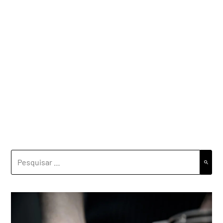
PESQUISAR
POR: