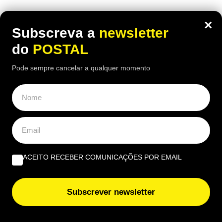
×
Subscreva a
newsletter
do
POSTAL
Pode sempre cancelar a qualquer momento
ACEITO RECEBER COMUNICAÇÕES POR EMAIL
ECONOMIA
,
EUROPA
“Considero insuficiente”: reformada de
Subscrever newsletter
67 anos recebe 1.790€ mas considera a