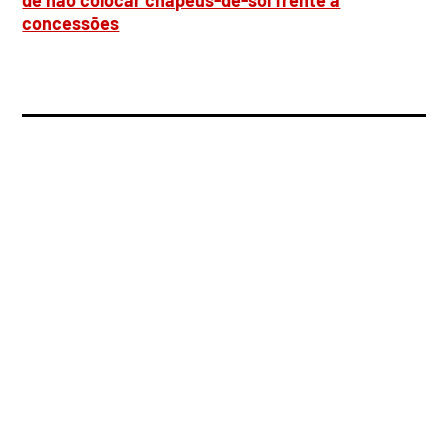
de não colocar chapéus-de-sol frente a
concessões