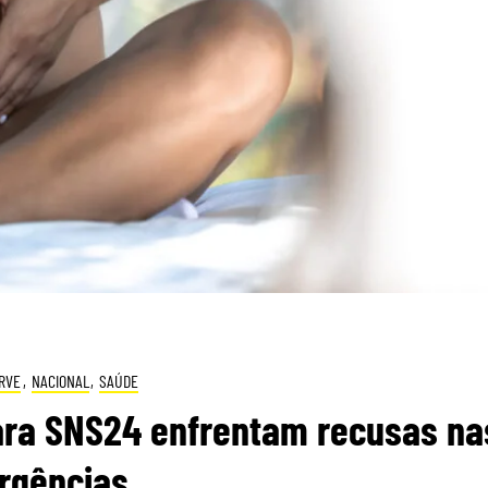
RVE
,
NACIONAL
,
SAÚDE
ra SNS24 enfrentam recusas na
rgências