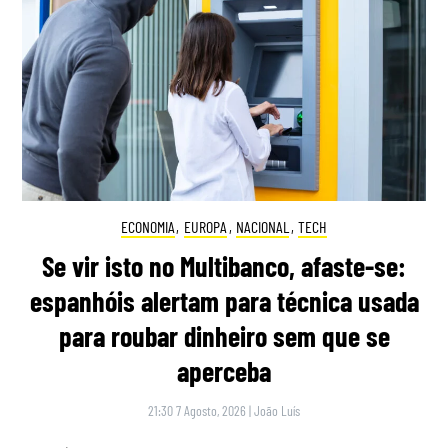
ECONOMIA
,
EUROPA
,
NACIONAL
,
TECH
Se vir isto no Multibanco, afaste-se:
espanhóis alertam para técnica usada
para roubar dinheiro sem que se
aperceba
21:30 7 Agosto, 2026
|
João Luís