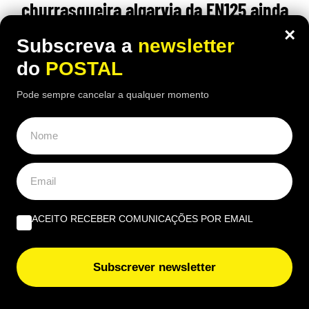
churrasqueira algarvia da EN125 ainda
pode comer “excelente frango à Guia”
×
Subscreva a
newsletter
por 6,50€
do
POSTAL
16:40 5 Agosto, 2026
|
João Luís
Pode sempre cancelar a qualquer momento
Há uma paragem na Nacional 125 onde uma das
receitas mais conhecidas de frango assado do
Algarve continuam a chamar clientes durante o
verão
ACEITO RECEBER COMUNICAÇÕES POR EMAIL
Subscrever newsletter