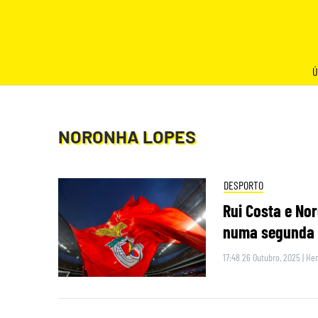
Skip
to
content
Ú
NORONHA LOPES
DESPORTO
Rui Costa e No
numa segunda 
17:48 26 Outubro, 2025
|
Hen