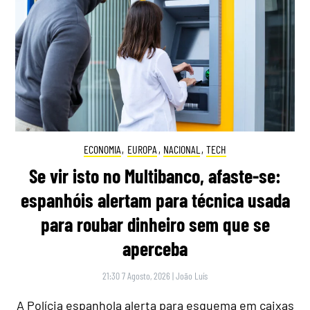
ECONOMIA
,
EUROPA
,
NACIONAL
,
TECH
Se vir isto no Multibanco, afaste-se:
espanhóis alertam para técnica usada
para roubar dinheiro sem que se
aperceba
21:30 7 Agosto, 2026
|
João Luís
A Polícia espanhola alerta para esquema em caixas