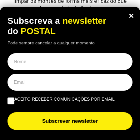
limpar os montes de forma mais eficaz do que
dezenas de trabalhadores
×
Subscreva a
newsletter
do
POSTAL
Pode sempre cancelar a qualquer momento
ACEITO RECEBER COMUNICAÇÕES POR EMAIL
Subscrever newsletter
AUTO
,
NACIONAL
Um carro para toda a vida? Mecânicos