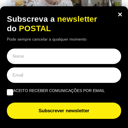
×
Subscreva a
newsletter
do
POSTAL
Pode sempre cancelar a qualquer momento
ECONOMIA
,
EUROPA
“Considero insuficiente”: reformada de
67 anos recebe 1.790€ mas considera a
pensão ‘injusta’
ACEITO RECEBER COMUNICAÇÕES POR EMAIL
18:00 2 Agosto, 2026
|
Rubén Gonçalves
Depois de 25 anos a trabalhar como auxiliar de
Subscrever newsletter
enfermagem, a reformada francesa recebe 1.790
euros brutos por mês, mas considera o valor