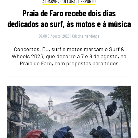
ALGARVE
,
CULTURA
,
DESPORTO
Praia de Faro recebe dois dias
dedicados ao surf, às motos e à música
07:00 6 Agosto, 2026
|
Cristina Mendonça
Concertos, DJ, surf e motos marcam o Surf &
Wheels 2026, que decorre a 7 e 8 de agosto, na
Praia de Faro, com propostas para todos