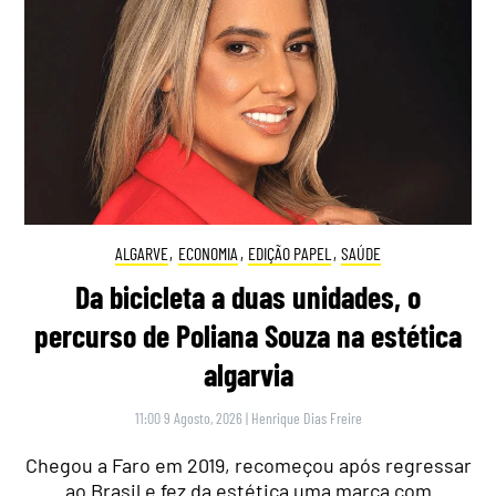
ALGARVE
,
ECONOMIA
,
EDIÇÃO PAPEL
,
SAÚDE
Da bicicleta a duas unidades, o
percurso de Poliana Souza na estética
algarvia
11:00 9 Agosto, 2026
|
Henrique Dias Freire
Chegou a Faro em 2019, recomeçou após regressar
ao Brasil e fez da estética uma marca com