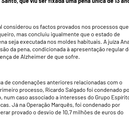
 Santo, que viu ser fixada uma pena única de 13 an
nal considerou os factos provados nos processos que
eiro, mas concluiu igualmente que o estado de
na seja executada nos moldes habituais. A juíza An
nsão da pena, condicionada à apresentação regular 
oença de Alzheimer de que sofre.
ica de condenações anteriores relacionadas com o
imeiro processo, Ricardo Salgado foi condenado po
, num caso associado a interesses do Grupo Espírit
icas. Já na Operação Marquês, foi condenado por
derar provado o desvio de 10,7 milhões de euros do