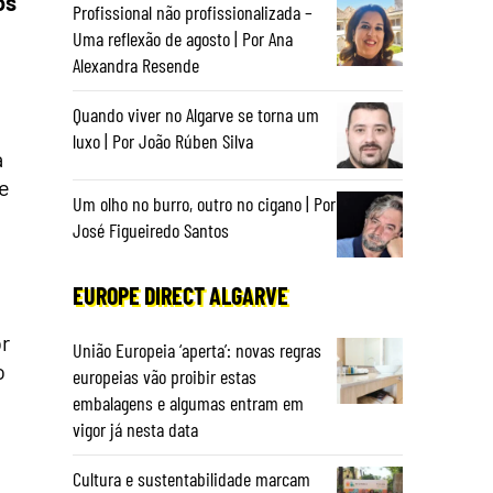
os
Profissional não profissionalizada –
Uma reflexão de agosto | Por Ana
Alexandra Resende
Quando viver no Algarve se torna um
luxo | Por João Rúben Silva
a
de
Um olho no burro, outro no cigano | Por
José Figueiredo Santos
EUROPE DIRECT ALGARVE
r
União Europeia ‘aperta’: novas regras
o
europeias vão proibir estas
embalagens e algumas entram em
vigor já nesta data
Cultura e sustentabilidade marcam