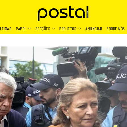
LTIMAS
PAPEL
SECÇÕES
PROJETOS
ANUNCIAR
SOBRE NÓS