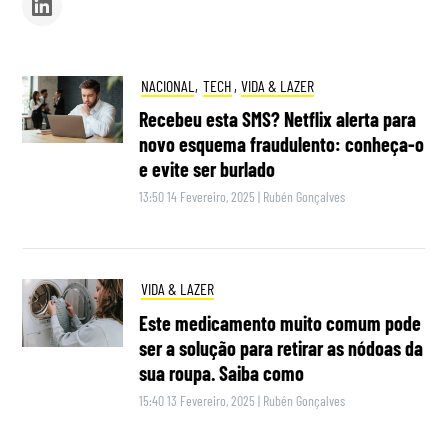
NACIONAL
,
TECH
,
VIDA & LAZER
Recebeu esta SMS? Netflix alerta para
novo esquema fraudulento: conheça-o
e evite ser burlado
13:50 14 Fevereiro, 2025
|
Rubén Gonçalves
VIDA & LAZER
Este medicamento muito comum pode
ser a solução para retirar as nódoas da
sua roupa. Saiba como
15:40 13 Fevereiro, 2025
|
Rubén Gonçalves