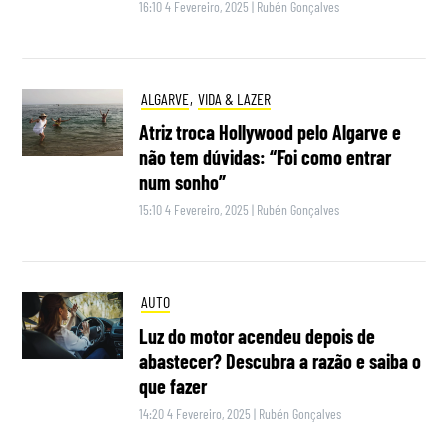
16:10 4 Fevereiro, 2025
|
Rubén Gonçalves
ALGARVE
,
VIDA & LAZER
Atriz troca Hollywood pelo Algarve e
não tem dúvidas: “Foi como entrar
num sonho”
15:10 4 Fevereiro, 2025
|
Rubén Gonçalves
AUTO
Luz do motor acendeu depois de
abastecer? Descubra a razão e saiba o
que fazer
14:20 4 Fevereiro, 2025
|
Rubén Gonçalves