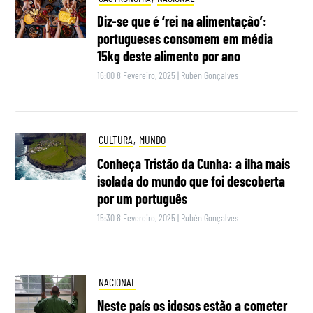
Diz-se que é ‘rei na alimentação’:
portugueses consomem em média
15kg deste alimento por ano
16:00 8 Fevereiro, 2025
|
Rubén Gonçalves
CULTURA
,
MUNDO
Conheça Tristão da Cunha: a ilha mais
isolada do mundo que foi descoberta
por um português
15:30 8 Fevereiro, 2025
|
Rubén Gonçalves
NACIONAL
Neste país os idosos estão a cometer