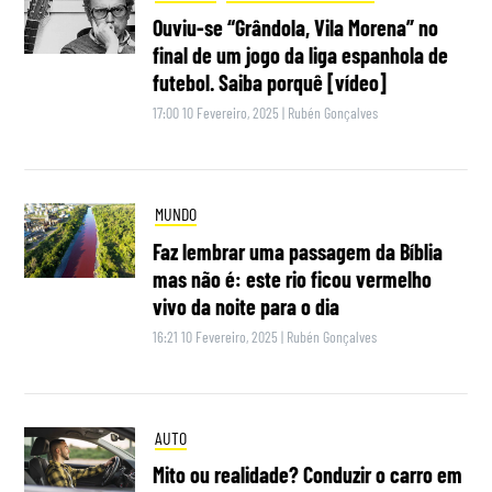
Ouviu-se “Grândola, Vila Morena” no
final de um jogo da liga espanhola de
futebol. Saiba porquê [vídeo]
17:00 10 Fevereiro, 2025
|
Rubén Gonçalves
MUNDO
Faz lembrar uma passagem da Bíblia
mas não é: este rio ficou vermelho
vivo da noite para o dia
16:21 10 Fevereiro, 2025
|
Rubén Gonçalves
AUTO
Mito ou realidade? Conduzir o carro em