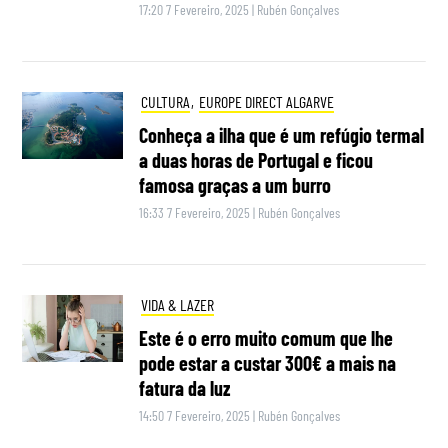
17:20 7 Fevereiro, 2025
|
Rubén Gonçalves
CULTURA
,
EUROPE DIRECT ALGARVE
Conheça a ilha que é um refúgio termal
a duas horas de Portugal e ficou
famosa graças a um burro
16:33 7 Fevereiro, 2025
|
Rubén Gonçalves
VIDA & LAZER
Este é o erro muito comum que lhe
pode estar a custar 300€ a mais na
fatura da luz
14:50 7 Fevereiro, 2025
|
Rubén Gonçalves