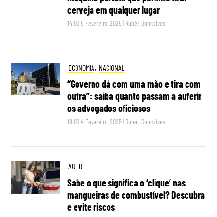
cerveja em qualquer lugar
14:00 5 Fevereiro, 2025
|
Rubén Gonçalves
ECONOMIA
,
NACIONAL
“Governo dá com uma mão e tira com
outra”: saiba quanto passam a auferir
os advogados oficiosos
18:00 4 Fevereiro, 2025
|
Rubén Gonçalves
AUTO
Sabe o que significa o ‘clique’ nas
mangueiras de combustível? Descubra
e evite riscos