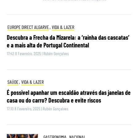
EUROPE DIRECT ALGARVE
,
VIDA & LAZER
Descubra a Frecha da Mizarela: a ‘rainha das cascatas’
e a mais alta de Portugal Continental
17:42 8 Fevereiro, 2025
|
Rubén Gonçalves
SAÚDE
,
VIDA & LAZER
É possivel apanhar um escaldão através das janelas de
casa ou do carro? Descubra e evite riscos
17:10 8 Fevereiro, 2025
|
Rubén Gonçalves
GASTRONOMIA
,
NACIONAL