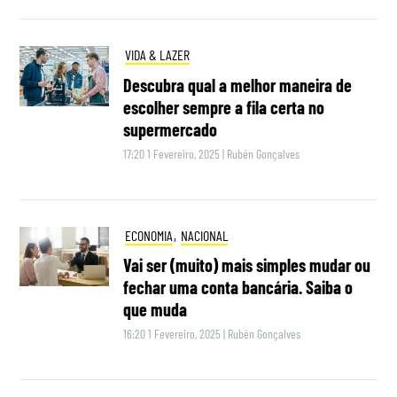
VIDA & LAZER
Descubra qual a melhor maneira de
escolher sempre a fila certa no
supermercado
17:20 1 Fevereiro, 2025
|
Rubén Gonçalves
ECONOMIA
,
NACIONAL
Vai ser (muito) mais simples mudar ou
fechar uma conta bancária. Saiba o
que muda
16:20 1 Fevereiro, 2025
|
Rubén Gonçalves