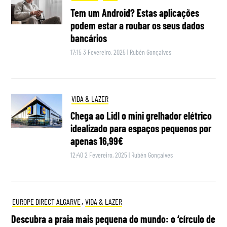
Tem um Android? Estas aplicações
podem estar a roubar os seus dados
bancários
17:15 3 Fevereiro, 2025
|
Rubén Gonçalves
VIDA & LAZER
Chega ao Lidl o mini grelhador elétrico
idealizado para espaços pequenos por
apenas 16,99€
12:40 2 Fevereiro, 2025
|
Rubén Gonçalves
EUROPE DIRECT ALGARVE
,
VIDA & LAZER
Descubra a praia mais pequena do mundo: o ‘círculo de