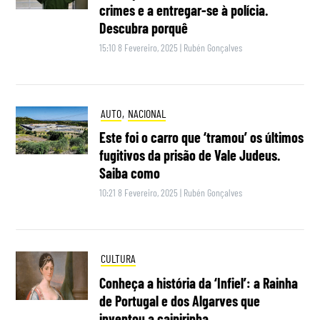
crimes e a entregar-se à polícia.
Descubra porquê
15:10 8 Fevereiro, 2025
|
Rubén Gonçalves
AUTO
,
NACIONAL
Este foi o carro que ‘tramou’ os últimos
fugitivos da prisão de Vale Judeus.
Saiba como
10:21 8 Fevereiro, 2025
|
Rubén Gonçalves
CULTURA
Conheça a história da ‘Infiel’: a Rainha
de Portugal e dos Algarves que
inventou a caipirinha