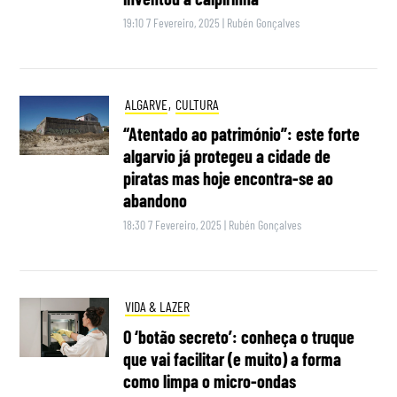
19:10 7 Fevereiro, 2025
|
Rubén Gonçalves
ALGARVE
,
CULTURA
“Atentado ao património”: este forte
algarvio já protegeu a cidade de
piratas mas hoje encontra-se ao
abandono
18:30 7 Fevereiro, 2025
|
Rubén Gonçalves
VIDA & LAZER
O ‘botão secreto’: conheça o truque
que vai facilitar (e muito) a forma
como limpa o micro-ondas