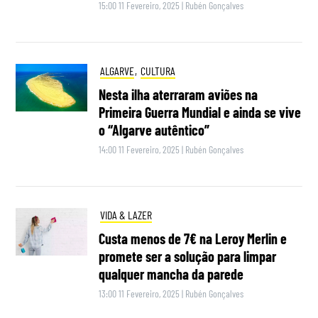
15:00 11 Fevereiro, 2025
|
Rubén Gonçalves
ALGARVE
,
CULTURA
Nesta ilha aterraram aviões na
Primeira Guerra Mundial e ainda se vive
o “Algarve autêntico”
14:00 11 Fevereiro, 2025
|
Rubén Gonçalves
VIDA & LAZER
Custa menos de 7€ na Leroy Merlin e
promete ser a solução para limpar
qualquer mancha da parede
13:00 11 Fevereiro, 2025
|
Rubén Gonçalves