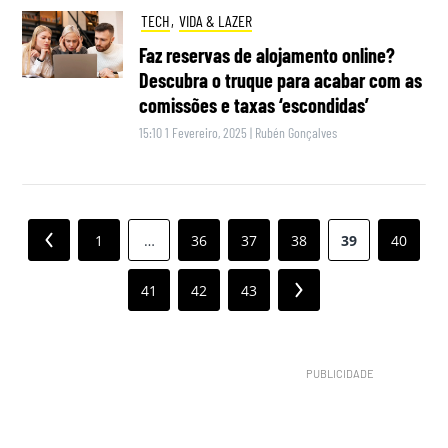
TECH
,
VIDA & LAZER
Faz reservas de alojamento online?
Descubra o truque para acabar com as
comissões e taxas ‘escondidas’
15:10 1 Fevereiro, 2025
|
Rubén Gonçalves
Paginação
Previous
1
…
36
37
38
39
40
dos
41
42
43
Next
conteúdos