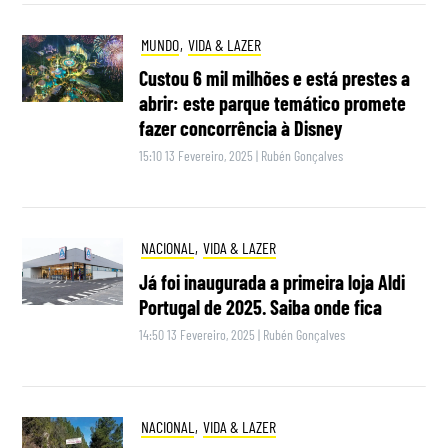
MUNDO
,
VIDA & LAZER
Custou 6 mil milhões e está prestes a
abrir: este parque temático promete
fazer concorrência à Disney
15:10 13 Fevereiro, 2025
|
Rubén Gonçalves
NACIONAL
,
VIDA & LAZER
Já foi inaugurada a primeira loja Aldi
Portugal de 2025. Saiba onde fica
14:50 13 Fevereiro, 2025
|
Rubén Gonçalves
NACIONAL
,
VIDA & LAZER