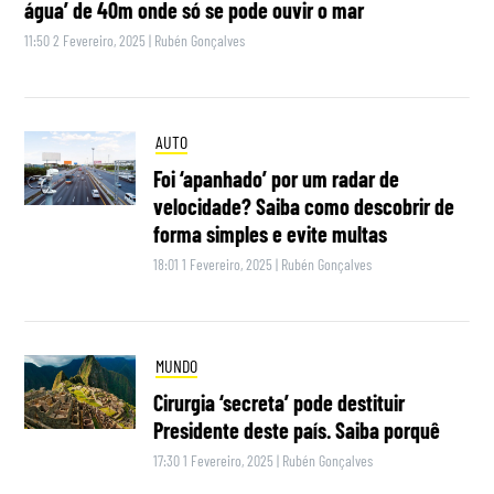
água’ de 40m onde só se pode ouvir o mar
11:50 2 Fevereiro, 2025
|
Rubén Gonçalves
AUTO
Foi ‘apanhado’ por um radar de
velocidade? Saiba como descobrir de
forma simples e evite multas
18:01 1 Fevereiro, 2025
|
Rubén Gonçalves
MUNDO
Cirurgia ‘secreta’ pode destituir
Presidente deste país. Saiba porquê
17:30 1 Fevereiro, 2025
|
Rubén Gonçalves