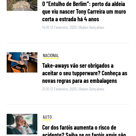
O “Entulho de Berlim”: perto da aldeia
que viu nascer Tony Carreira um muro
corta a estrada há 4 anos
14:10 13 Fevereiro, 2025
|
Rubén Gonçalves
NACIONAL
Take-aways vão ser obrigados a
aceitar o seu tupperware? Conheça as
novas regras para as embalagens
21:10 12 Fevereiro, 2025
|
Rubén Gonçalves
AUTO
Cor dos faróis aumenta o risco de
acidente? Saiba se os faróis azuis são