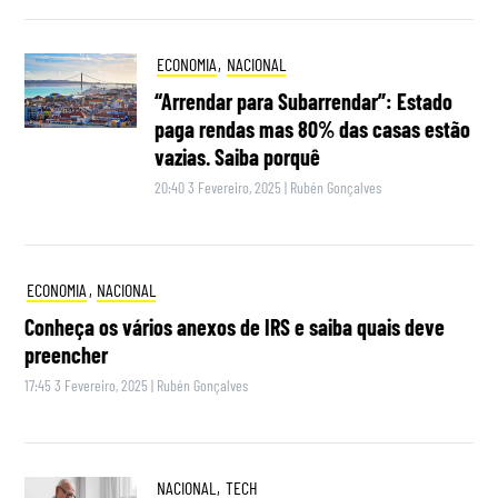
ECONOMIA
,
NACIONAL
“Arrendar para Subarrendar”: Estado
paga rendas mas 80% das casas estão
vazias. Saiba porquê
20:40 3 Fevereiro, 2025
|
Rubén Gonçalves
ECONOMIA
,
NACIONAL
Conheça os vários anexos de IRS e saiba quais deve
preencher
17:45 3 Fevereiro, 2025
|
Rubén Gonçalves
NACIONAL
,
TECH