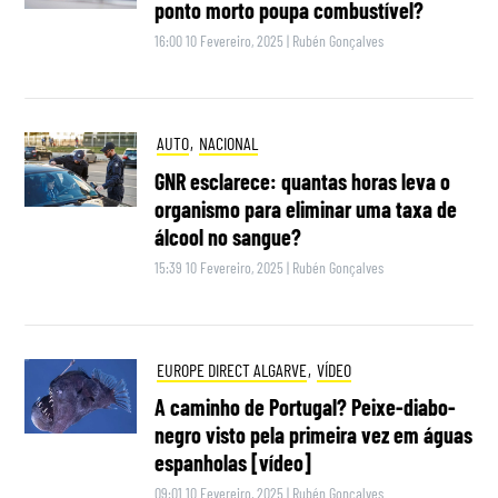
ponto morto poupa combustível?
16:00 10 Fevereiro, 2025
|
Rubén Gonçalves
AUTO
,
NACIONAL
GNR esclarece: quantas horas leva o
organismo para eliminar uma taxa de
álcool no sangue?
15:39 10 Fevereiro, 2025
|
Rubén Gonçalves
EUROPE DIRECT ALGARVE
,
VÍDEO
A caminho de Portugal? Peixe-diabo-
negro visto pela primeira vez em águas
espanholas [vídeo]
09:01 10 Fevereiro, 2025
|
Rubén Gonçalves