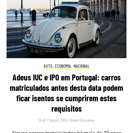
AUTO
,
ECONOMIA
,
NACIONAL
Adeus IUC e IPO em Portugal: carros
matriculados antes desta data podem
ficar isentos se cumprirem estes
requisitos
16:40 7 Agosto, 2026
|
Rubén Gonçalves
Alguns carros matriculados há mais de 30 anos