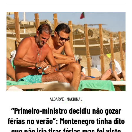
ALGARVE
,
NACIONAL
“Primeiro-ministro decidiu não gozar
férias no verão”: Montenegro tinha dito
que não iria tirar férias mas foi visto