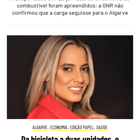
combustível foram apreendidos; a GNR não
confirmou que a carga seguisse para o Algarve
ALGARVE
,
ECONOMIA
,
EDIÇÃO PAPEL
,
SAÚDE
Da bicicleta a duas unidades, o