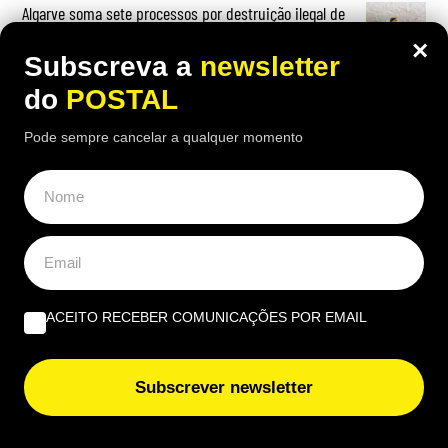
Algarve soma sete processos por destruição ilegal de
ninhos de andorinha
×
Subscreva a
newsletter
do
POSTAL
Pode sempre cancelar a qualquer momento
OPINIÃO
A marca Sporting em todo o mundo está a crescer atrás
de Ronaldo | Por Paulo Freitas do Amaral
Do amor ao ódio vai apenas um passo | Por Henrique
ACEITO RECEBER COMUNICAÇÕES POR EMAIL
Dias Freire
Albufeira, trânsito, ruído e equilíbrio | Por António
Subscrever newsletter
Nóbrega