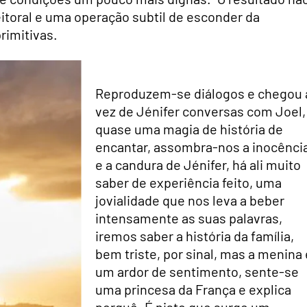
eitoral e uma operação subtil de esconder da
rimitivas.
Reproduzem-se diálogos e chegou 
vez de Jénifer conversas com Joel,
quase uma magia de história de
encantar, assombra-nos a inocênci
e a candura de Jénifer, há ali muito
saber de experiência feito, uma
jovialidade que nos leva a beber
intensamente as suas palavras,
iremos saber a história da família,
bem triste, por sinal, mas a menina 
um ardor de sentimento, sente-se
uma princesa da França e explica
porquê. É nisto que surge um