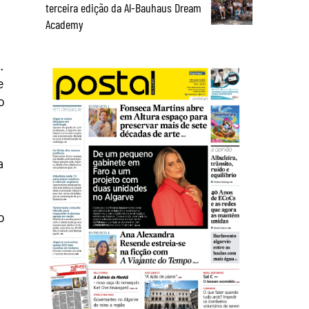
terceira edição da Al-Bauhaus Dream
Academy
.
e
o
a
o