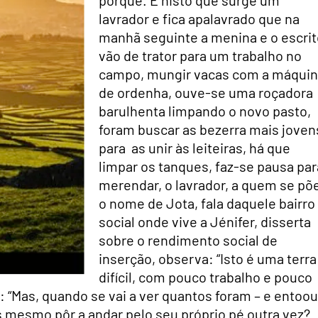
lavrador e fica apalavrado que na
manhã seguinte a menina e o escrit
vão de trator para um trabalho no
campo, mungir vacas com a máqui
de ordenha, ouve-se uma roçadora
barulhenta limpando o novo pasto,
foram buscar as bezerra mais joven
para as unir às leiteiras, há que
limpar os tanques, faz-se pausa par
merendar, o lavrador, a quem se põ
o nome de Jota, fala daquele bairro
social onde vive a Jénifer, disserta
sobre o rendimento social de
inserção, observa: “Isto é uma terra
difícil, com pouco trabalho e pouco
a: “Mas, quando se vai a ver quantos foram – e entoou
 mesmo pôr a andar pelo seu próprio pé outra vez?