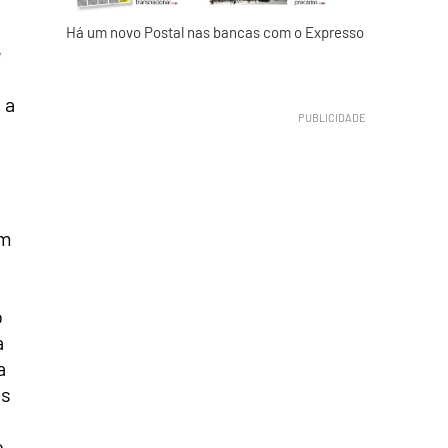
Há um novo Postal nas bancas com o Expresso
e
 a
om
o
o
a
a
os
o