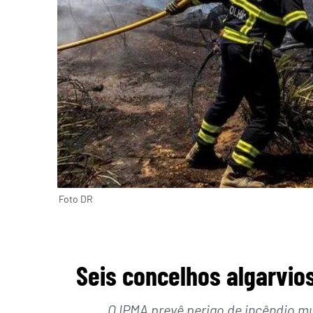
Foto DR
Seis concelhos algarvio
O IPMA prevê perigo de incêndio m