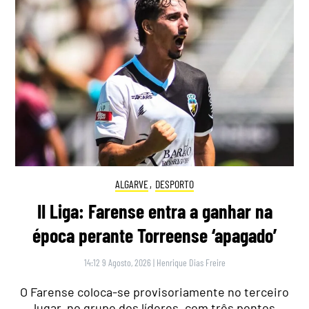
ALGARVE
,
DESPORTO
II Liga: Farense entra a ganhar na
época perante Torreense ‘apagado’
14:12 9 Agosto, 2026
|
Henrique Dias Freire
O Farense coloca-se provisoriamente no terceiro
lugar, no grupo dos líderes, com três pontos