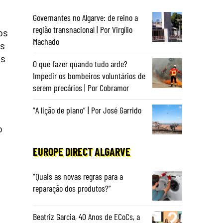
Governantes no Algarve: de reino a
região transnacional | Por Virgílio
os
Machado
as
es
O que fazer quando tudo arde?
Impedir os bombeiros voluntários de
serem precários | Por Cobramor
“A lição de piano” | Por José Garrido
o
EUROPE DIRECT ALGARVE
“Quais as novas regras para a
reparação dos produtos?”
Beatriz Garcia, 40 Anos de ECoCs, a