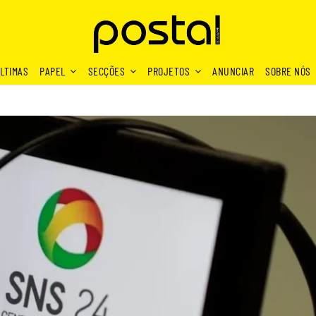
LTIMAS
PAPEL
SECÇÕES
PROJETOS
ANUNCIAR
SOBRE NÓS