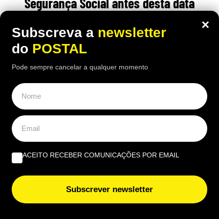
Segurança Social antes desta data
podem ter um aumento no valor da
×
Subscreva a
newsletter
reforma
do
POSTAL
18:30 5 Agosto, 2026
|
Rubén Gonçalves
Pode sempre cancelar a qualquer momento
Quem estava inscrito na Segurança Social até esta
data pode beneficiar de um regime especial no
cálculo da pensão
ÚLTIMAS NOTÍCIAS
ACEITO RECEBER COMUNICAÇÕES POR EMAIL
“É o local perfeito”: britânicos consideram este lugar
em Portugal um dos melhores destinos para
Subscrever newsletter
reformados