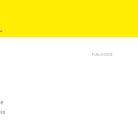
de
is