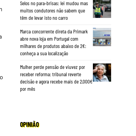
Selos no para‑brisas: lei mudou mas
m
muitos condutores não sabem que
têm de levar isto no carro
Marca concorrente direta da Primark
a
abre nova loja em Portugal com
milhares de produtos abaixo de 2€:
conheça a sua localização
Mulher perde pensão de viuvez por
receber reforma: tribunal reverte
no
decisão e agora recebe mais de 2.000€
por mês
OPINIÃO