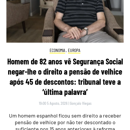
ECONOMIA
,
EUROPA
Homem de 82 anos vê Segurança Social
negar-lhe o direito a pensão de velhice
após 45 de descontos: tribunal teve a
‘última palavra’
19:00 5 Agosto, 2026
|
Gonçalo Viegas
Um homem espanhol ficou sem direito a receber
pensão de velhice por não ter descontado o
suficiente nos 15 anos anteriores à reforma