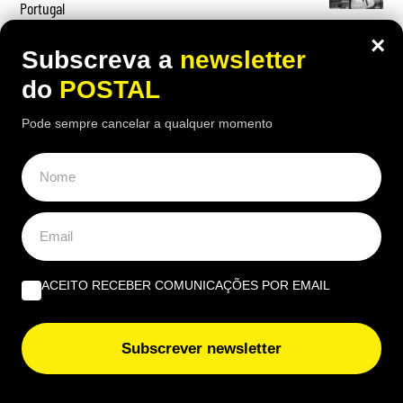
Portugal
×
Subscreva a
newsletter
do
POSTAL
OPINIÃO
Pode sempre cancelar a qualquer momento
Governantes no Algarve: de reino a região transnacional
| Por Virgílio Machado
O que fazer quando tudo arde? Impedir os bombeiros
voluntários de serem precários | Por Cobramor
ACEITO RECEBER COMUNICAÇÕES POR EMAIL
“A lição de piano” | Por José Garrido
Subscrever newsletter
EUROPE DIRECT ALGARVE