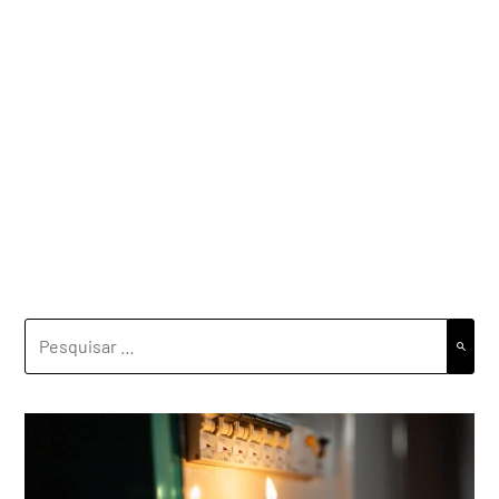
PESQUISAR
POR: