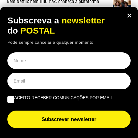
Nem Netflix nem HBO Max: conheça a plataforma
gratuita em Portugal ‘cheia’ de séries
×
Subscreva a
newsletter
Jovem resgatado em estado grave após salto para a
do
POSTAL
água no Algar Seco em Lagoa
Pode sempre cancelar a qualquer momento
OPINIÃO
Profissional não profissionalizada – Uma reflexão de
agosto | Por Ana Alexandra Resende
ACEITO RECEBER COMUNICAÇÕES POR EMAIL
Quando viver no Algarve se torna um luxo | Por João
Subscrever newsletter
Rúben Silva