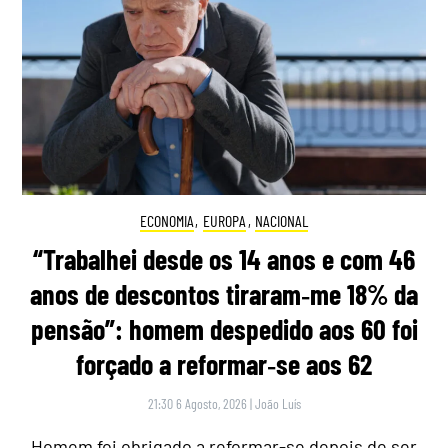
ECONOMIA
,
EUROPA
,
NACIONAL
“Trabalhei desde os 14 anos e com 46
anos de descontos tiraram‑me 18% da
pensão”: homem despedido aos 60 foi
forçado a reformar‑se aos 62
21:30 6 Agosto, 2026
|
João Luís
Homem foi obrigado a reformar-se depois de ser