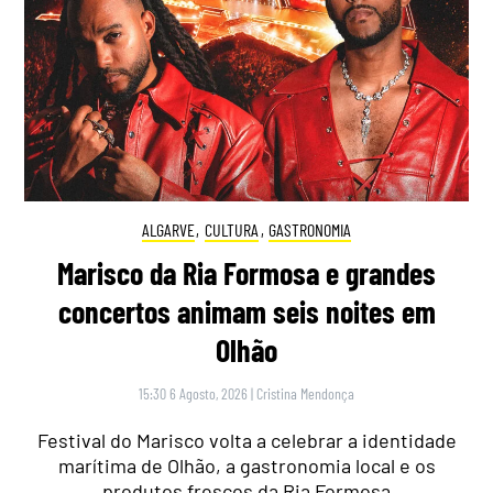
ALGARVE
,
CULTURA
,
GASTRONOMIA
Marisco da Ria Formosa e grandes
concertos animam seis noites em
Olhão
15:30 6 Agosto, 2026
|
Cristina Mendonça
Festival do Marisco volta a celebrar a identidade
marítima de Olhão, a gastronomia local e os
produtos frescos da Ria Formosa