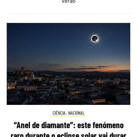
verão
CIÊNCIA
,
NACIONAL
“Anel de diamante”: este fenómeno
raro durante o eclipse solar vai durar