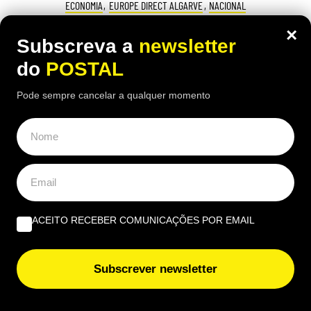
ECONOMIA
,
EUROPE DIRECT ALGARVE
,
NACIONAL
Dê uma ‘vista de olhos’ à sua carteira:
×
Subscreva a
newsletter
estas moedas de 2€ podem valer até
do
POSTAL
4.500€
Pode sempre cancelar a qualquer momento
22:40 8 Agosto, 2026
|
João Luís
Algumas moedas de 2€ estão a ser vendidas por
milhares. Descubra quais são as mais procuradas
pelos colecionadores e quanto podem valer
ACEITO RECEBER COMUNICAÇÕES POR EMAIL
Subscrever newsletter