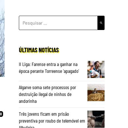
PESQUISAR
POR:
ÚLTIMAS NOTÍCIAS
II Liga: Farense entra a ganhar na
época perante Torreense ‘apagado’
Algarve soma sete processos por
destruição ilegal de ninhos de
andorinha
o
Três jovens ficam em prisão
preventiva por roubo de telemóvel em
Albufeira