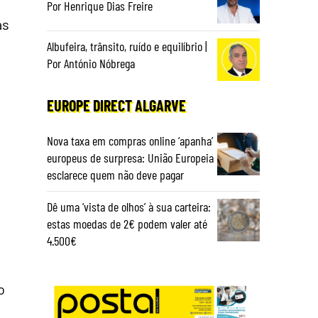
s
Por Henrique Dias Freire
as
Albufeira, trânsito, ruído e equilíbrio |
Por António Nóbrega
EUROPE DIRECT ALGARVE
Nova taxa em compras online ‘apanha’
europeus de surpresa: União Europeia
esclarece quem não deve pagar
Dê uma ‘vista de olhos’ à sua carteira:
estas moedas de 2€ podem valer até
4.500€
o