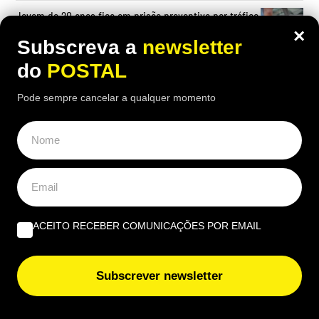
Jovem de 20 anos fica em prisão preventiva por tráfico
de droga em Vila do Bispo
×
Subscreva a
newsletter
do
POSTAL
Pode sempre cancelar a qualquer momento
OPINIÃO
O que fazer quando tudo arde? Impedir os bombeiros
voluntários de serem precários | Por Cobramor
“A lição de piano” | Por José Garrido
ACEITO RECEBER COMUNICAÇÕES POR EMAIL
Tripla preocupação | Por Luís Ganhão
Subscrever newsletter