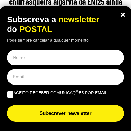
churrasqueira algarvia da EN125 ainda
pode comer “excelente frango à Guia”
×
Subscreva a
newsletter
por 6,50€
do
POSTAL
16:40 5 Agosto, 2026
|
João Luís
Pode sempre cancelar a qualquer momento
Há uma paragem na Nacional 125 onde uma das
receitas mais conhecidas de frango assado do
Algarve continuam a chamar clientes durante o
verão
ACEITO RECEBER COMUNICAÇÕES POR EMAIL
Subscrever newsletter