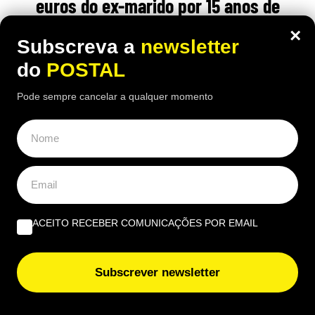
euros do ex-marido por 15 anos de
trabalho doméstico: tribunal teve
×
Subscreva a
newsletter
‘palavra final’
do
POSTAL
19:50 7 Agosto, 2026
|
Luís Santos
Pode sempre cancelar a qualquer momento
Após o divórcio, tribunal reconheceu o valor
económico de 15 anos de trabalho doméstico e
fixou uma compensação de 45 mil euros
ÚLTIMAS NOTÍCIAS
ACEITO RECEBER COMUNICAÇÕES POR EMAIL
Vem aí chuva e trovoada: mau tempo regressa e estas
serão as regiões mais afetadas
Subscrever newsletter
Se vir isto no Multibanco, afaste-se: espanhóis alertam