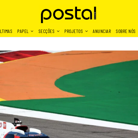
LTIMAS
PAPEL
SECÇÕES
PROJETOS
ANUNCIAR
SOBRE NÓS