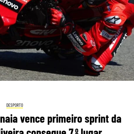
DESPORTO
aia vence primeiro sprint da
liveira consegue 7.º lugar