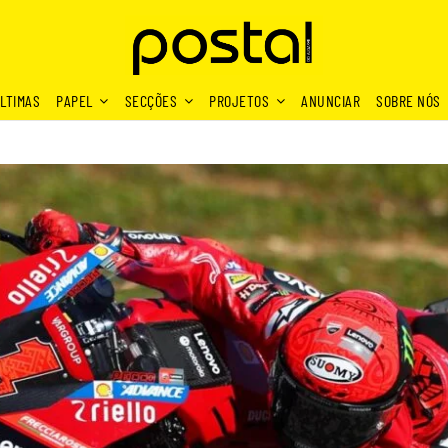
LTIMAS
PAPEL
SECÇÕES
PROJETOS
ANUNCIAR
SOBRE NÓS