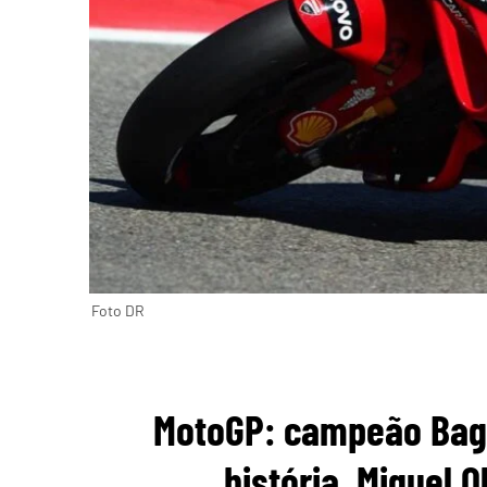
Foto DR
MotoGP: campeão Bagn
história. Miguel O