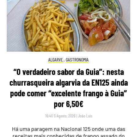
ALGARVE
,
GASTRONOMIA
“O verdadeiro sabor da Guia”: nesta
churrasqueira algarvia da EN125 ainda
pode comer “excelente frango à Guia”
por 6,50€
16:40 5 Agosto, 2026
|
João Luís
Há uma paragem na Nacional 125 onde uma das
receitas mais conhecidas de frango assado do