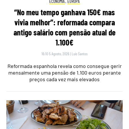
ECONOMIA
,
EUROPA
“No meu tempo ganhava 150€ mas
vivia melhor”: reformada compara
antigo salário com pensão atual de
1.100€
16:10 5 Agosto, 2026
|
Luís Santos
Reformada espanhola revela como consegue gerir
mensalmente uma pensão de 1.100 euros perante
preços cada vez mais elevados